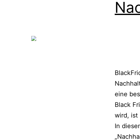
Nac
BlackFri
Nachhalt
eine bes
Black Fr
wird, is
In diese
„Nachha