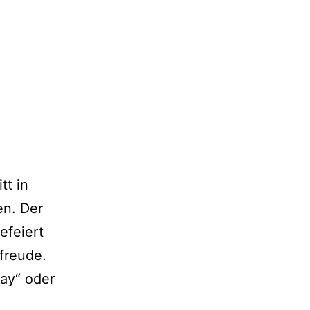
tt in
en. Der
efeiert
freude.
ay“ oder