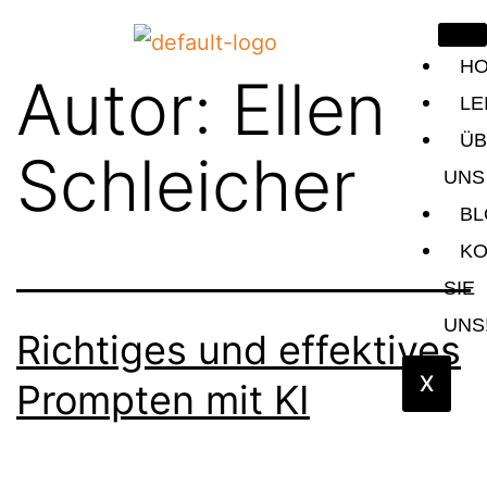
H
Autor:
Ellen
LE
Ü
Schleicher
UNS
B
KO
SIE
UNS
Richtiges und effektives
X
Prompten mit KI