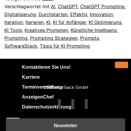
Verschlagwortet mit
AI
,
ChatGPT
,
ChatGPT Prompting
,
Digitalisierung
,
Durchstarten
,
Effektiv
,
Innovation
,
Iteration
,
Iterieren
,
KI
,
KI für Anfänger
,
KI Optimierung
,
KI Tools
,
Kreatives Prompten
,
Künstliche Intelligenz
,
Prompting
,
Prompting Strategien
,
Prompts
,
SoftwareStack
,
Tipps für KI Prompting
Kontaktieren Sie Uns!
Karriere
Terminvermittlung
©SoftwareStack GmbH
AnzeigenChef
Datenschutzerklärung
X
Newsletter